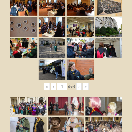
«
‹
de
6
›
»