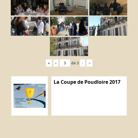
«
‹
de
3
›
»
La Coupe de Poudloire 2017