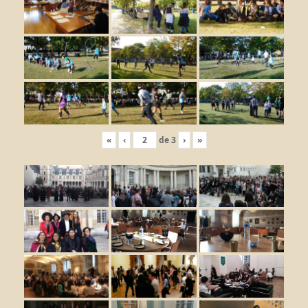
«
‹
de
3
›
»