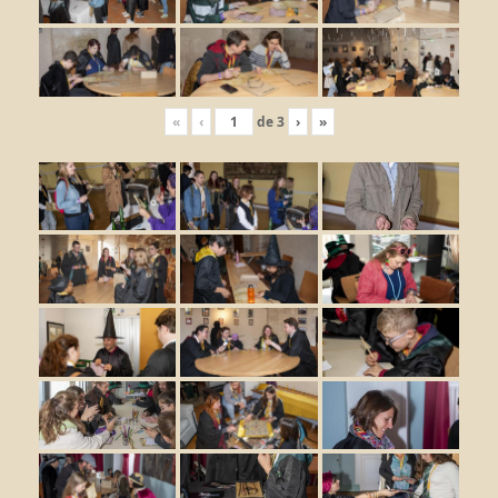
«
‹
de
3
›
»