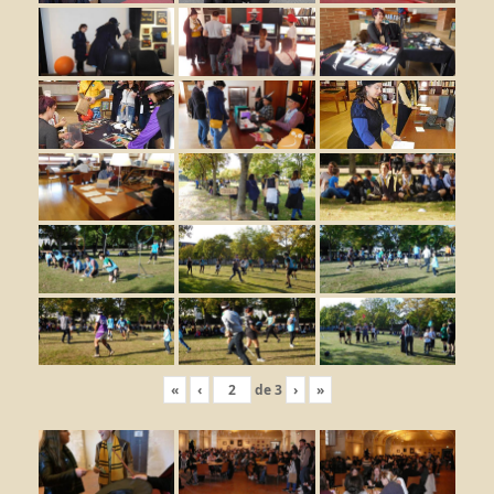
«
‹
de
3
›
»