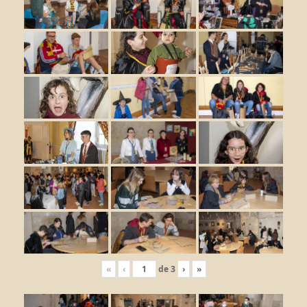
«
‹
de
3
›
»