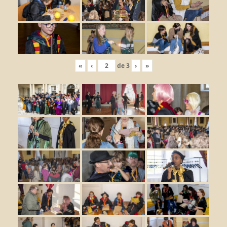
«
‹
de
3
›
»