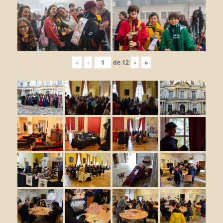
«
‹
de
12
›
»