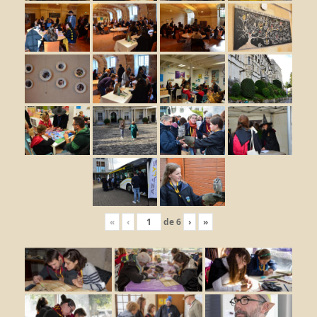
«
‹
de
6
›
»