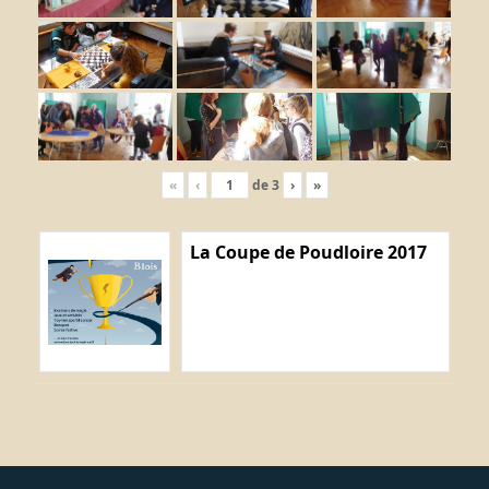
«
‹
de
3
›
»
La Coupe de Poudloire 2017