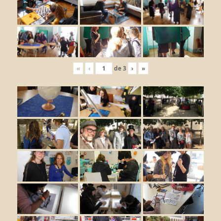
«
‹
de
3
›
»