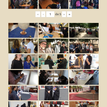
«
‹
de
5
›
»