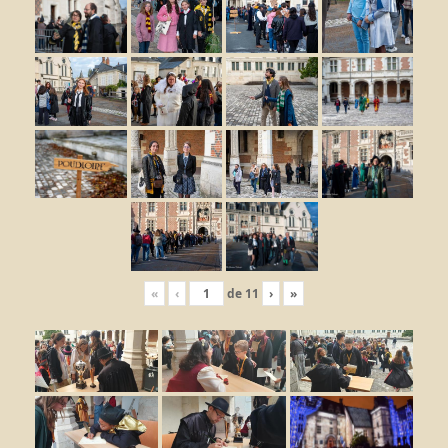
«
‹
de
11
›
»