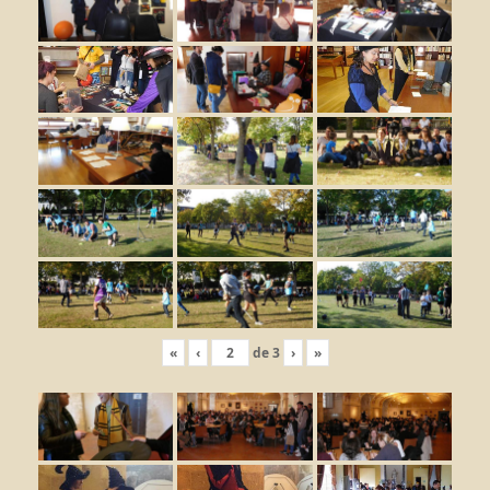
«
‹
de
3
›
»