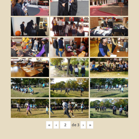
«
‹
de
3
›
»