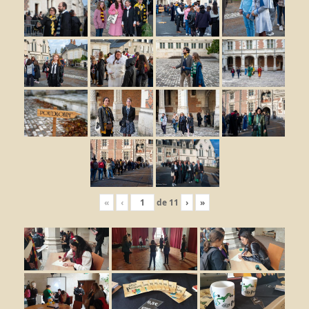
«
‹
de
11
›
»