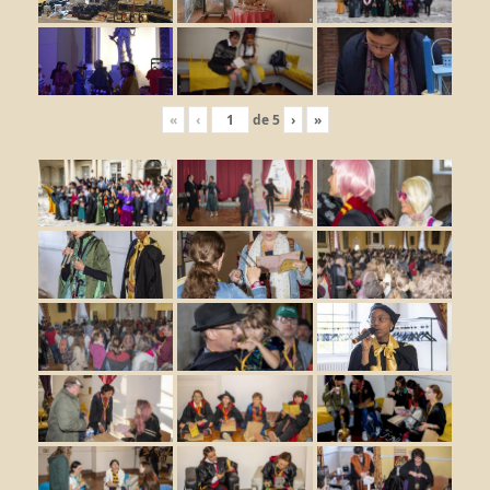
«
‹
de
5
›
»