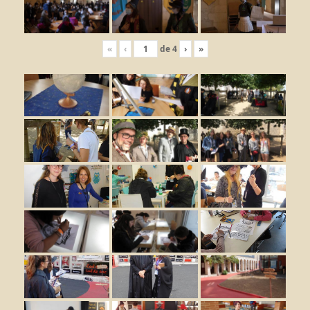
«
‹
de
4
›
»