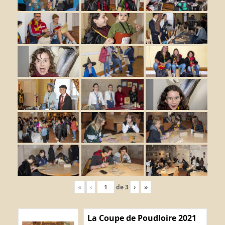
«
‹
de
3
›
»
La Coupe de Poudloire 2021