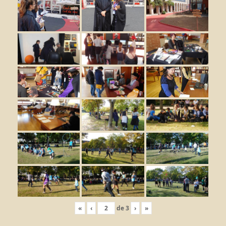
«
‹
de
3
›
»