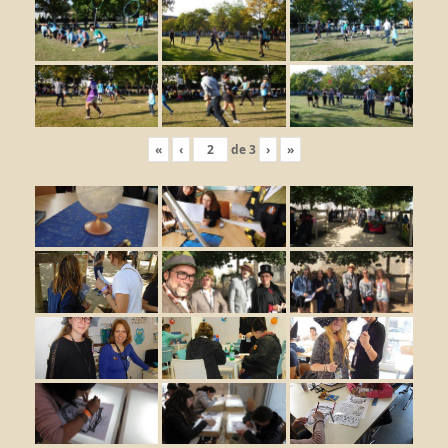
«
‹
de
3
›
»