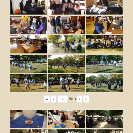
«
‹
de
3
›
»