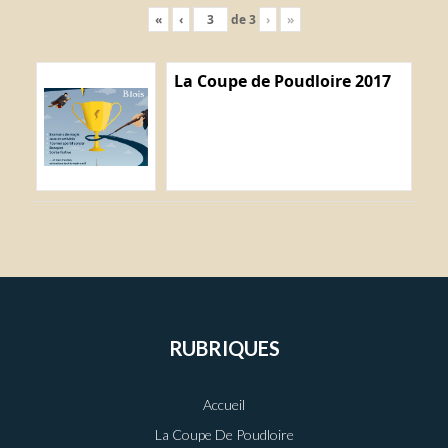
«
‹
de
3
›
»
La Coupe de Poudloire 2017
RUBRIQUES
Accueil
La Coupe De Poudloire