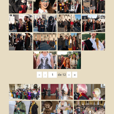
«
‹
de
12
›
»