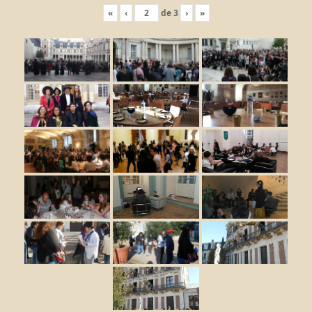
«
‹
de
3
›
»