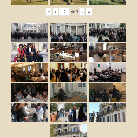
«
‹
de
3
›
»