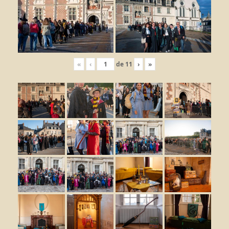
«
‹
de
11
›
»