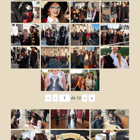
«
‹
de
12
›
»