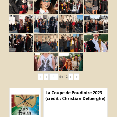
«
‹
de
12
›
»
La Coupe de Poudloire 2023
(crédit : Christian Delberghe)