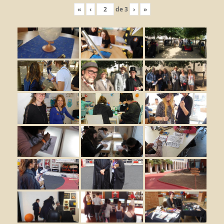
«
‹
de
3
›
»