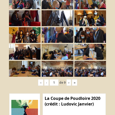
«
‹
de
9
›
»
La Coupe de Poudloire 2020
(crédit : Ludovic Janvier)