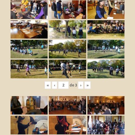
«
‹
de
3
›
»