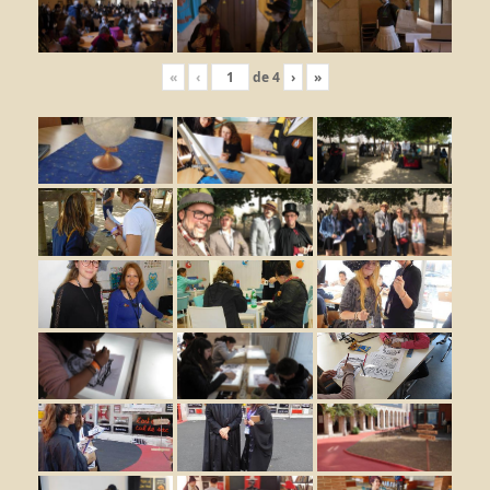
«
‹
de
4
›
»