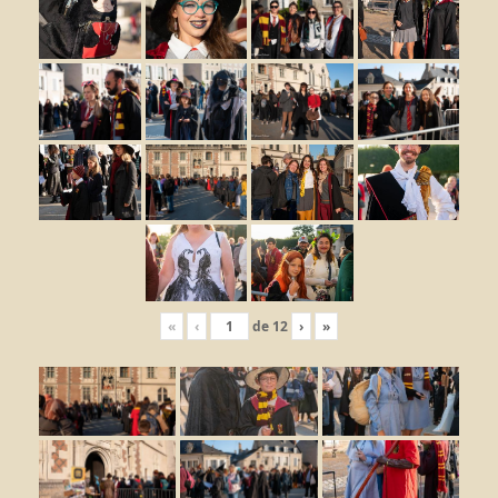
«
‹
de
12
›
»