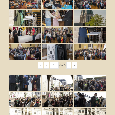
«
‹
de
5
›
»