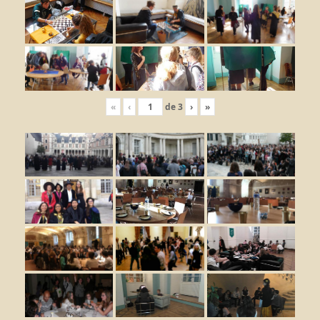
«
‹
de
3
›
»