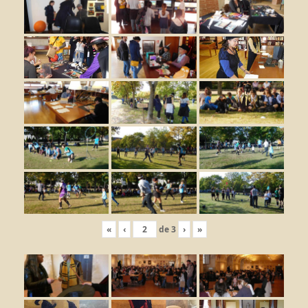
«
‹
de
3
›
»