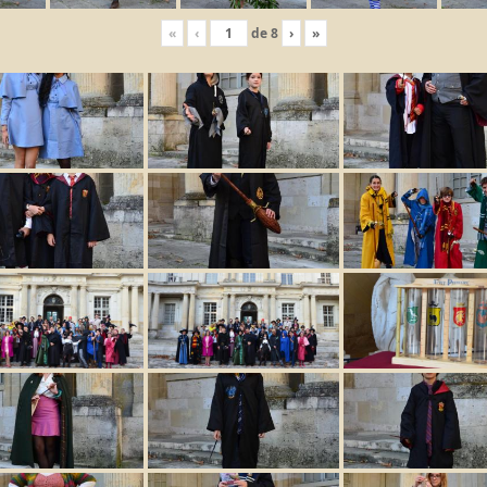
«
‹
de
8
›
»