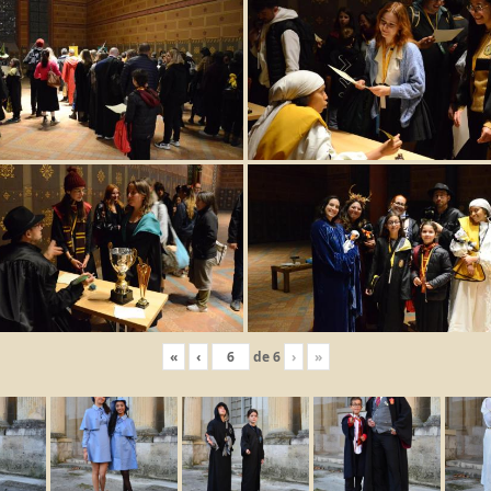
«
‹
de
6
›
»