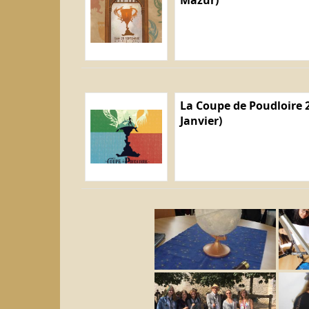
La Coupe de Poudloire 2
Janvier)