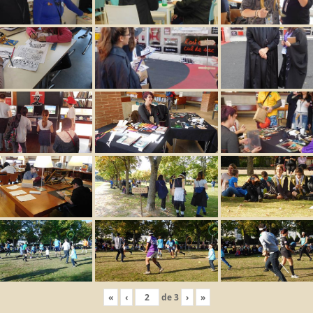
«
‹
de
3
›
»