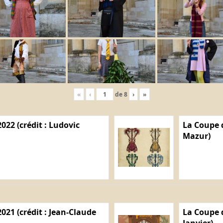
«
‹
de
8
›
»
022 (crédit : Ludovic
La Coupe d
Mazur)
021 (crédit : Jean-Claude
La Coupe d
Janvier)