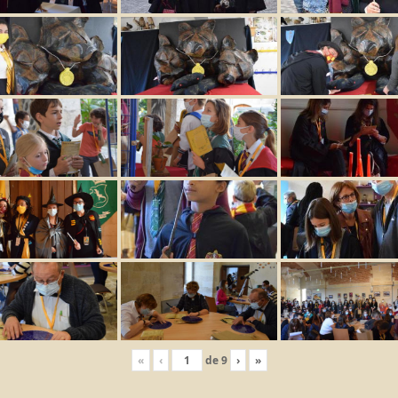
«
‹
de
9
›
»