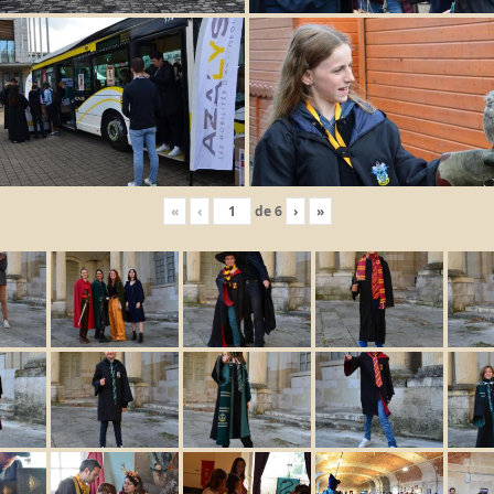
«
‹
de
6
›
»