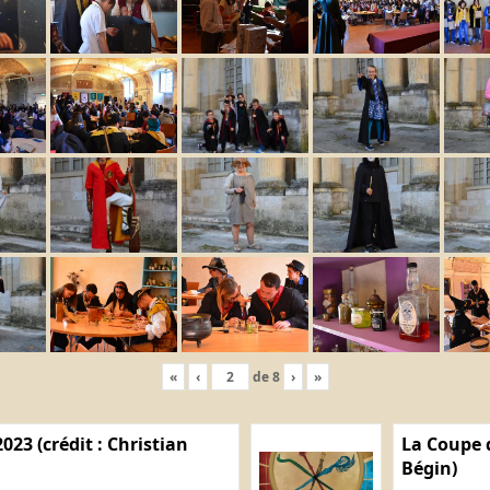
«
‹
de
8
›
»
023 (crédit : Christian
La Coupe d
Bégin)