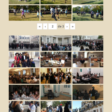
«
‹
de
3
›
»