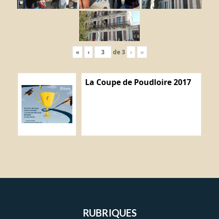
«
‹
de
3
›
»
La Coupe de Poudloire 2017
RUBRIQUES