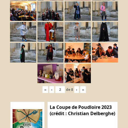
«
‹
de
8
›
»
La Coupe de Poudloire 2023
(crédit : Christian Delberghe)