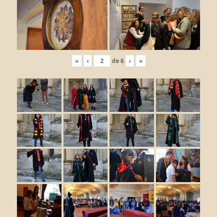
«
‹
de
6
›
»