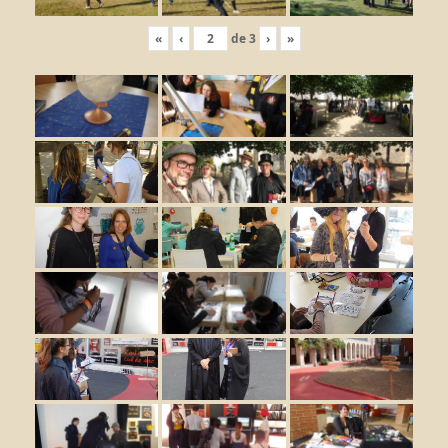
«
‹
de
3
›
»