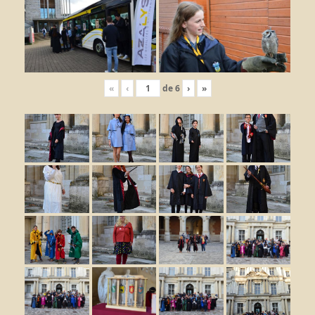
«
‹
de
6
›
»