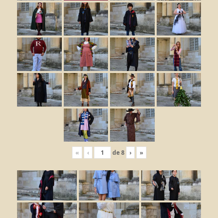
«
‹
de
8
›
»