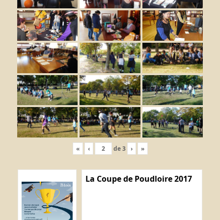
«
‹
de
3
›
»
La Coupe de Poudloire 2017