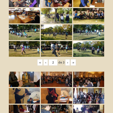
«
‹
de
3
›
»