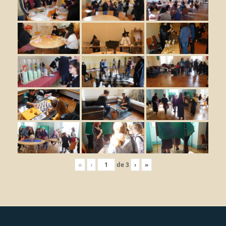
«
‹
de
3
›
»