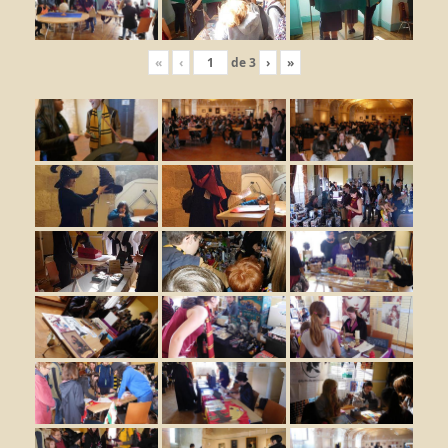
«
‹
de
3
›
»