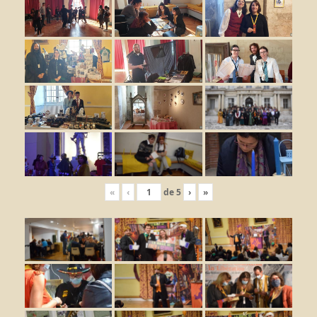
«
‹
de
5
›
»