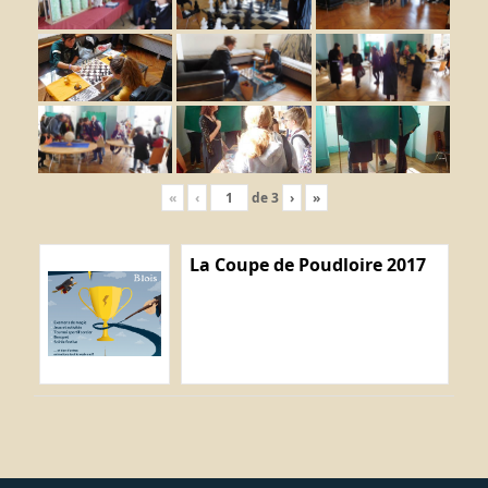
«
‹
de
3
›
»
La Coupe de Poudloire 2017