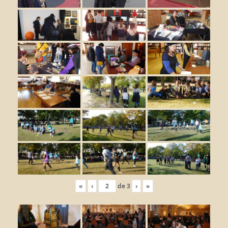
«
‹
de
3
›
»