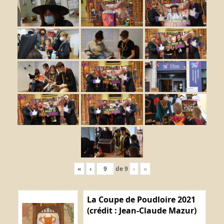
«
‹
de
9
›
»
La Coupe de Poudloire 2021
(crédit : Jean-Claude Mazur)