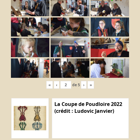
«
‹
de
5
›
»
La Coupe de Poudloire 2022
(crédit : Ludovic Janvier)