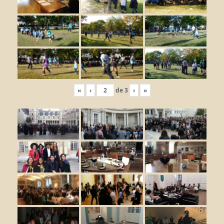
«
‹
de
3
›
»