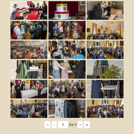
«
‹
de
5
›
»