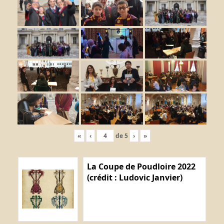
«
‹
de
5
›
»
La Coupe de Poudloire 2022
(crédit : Ludovic Janvier)