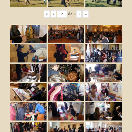
«
‹
de
3
›
»