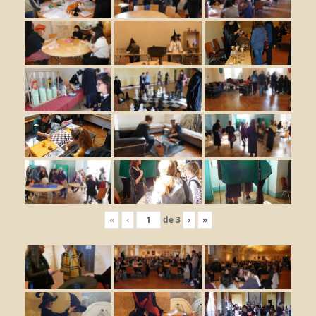
«
‹
de
3
›
»