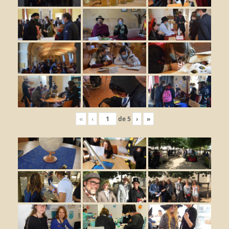
«
‹
de
5
›
»