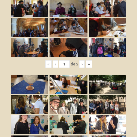
«
‹
de
5
›
»