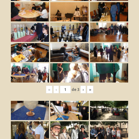
«
‹
de
3
›
»