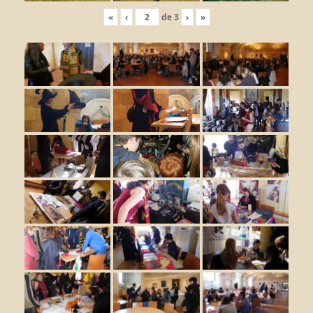
«
‹
de
3
›
»