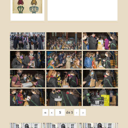
«
‹
de
5
›
»