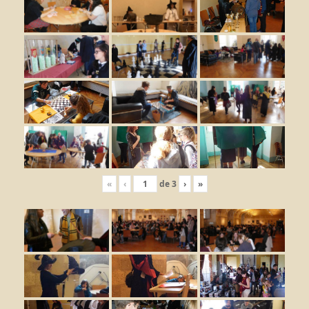
«
‹
de
3
›
»