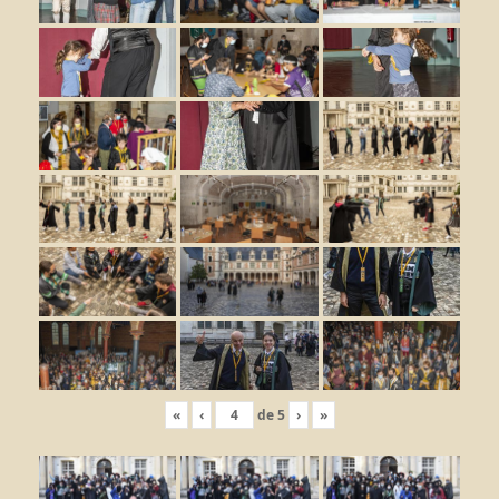
«
‹
de
5
›
»