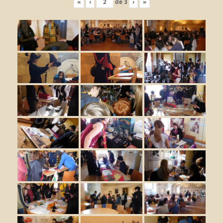
«
‹
de
3
›
»