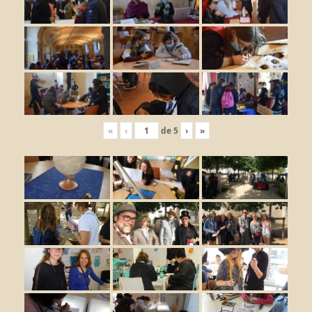
«
‹
de
5
›
»