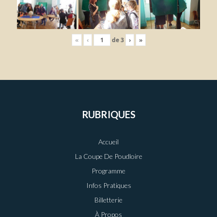
«
‹
de
3
›
»
RUBRIQUES
Accueil
La Coupe De Poudloire
Programme
Infos Pratiques
Billetterie
À Propos