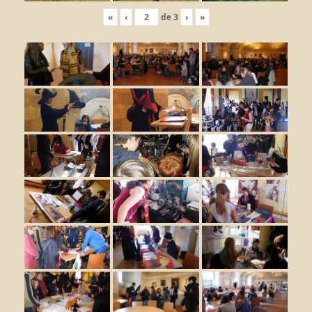
«
‹
de
3
›
»