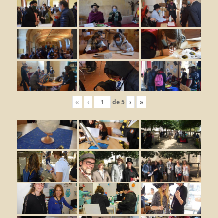
«
‹
de
5
›
»