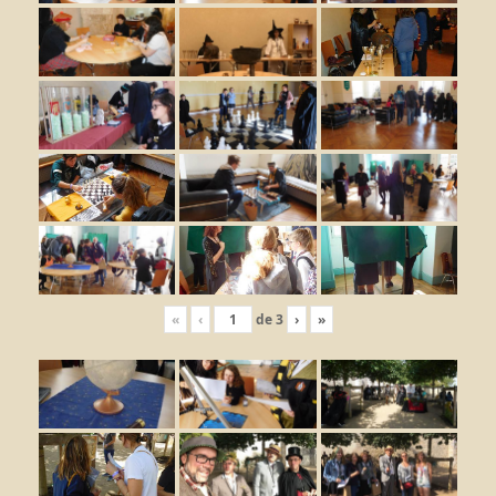
«
‹
de
3
›
»