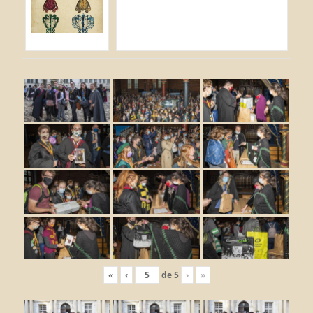
«
‹
de
5
›
»