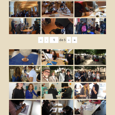
«
‹
de
5
›
»