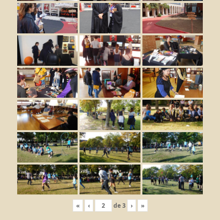
«
‹
de
3
›
»