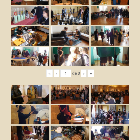
«
‹
de
3
›
»