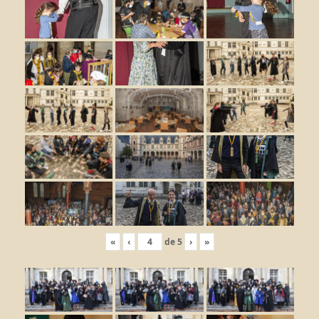
«
‹
de
5
›
»