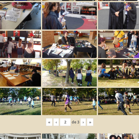
«
‹
de
3
›
»