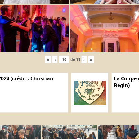
«
‹
de
11
›
»
024 (crédit : Christian
La Coupe d
Bégin)