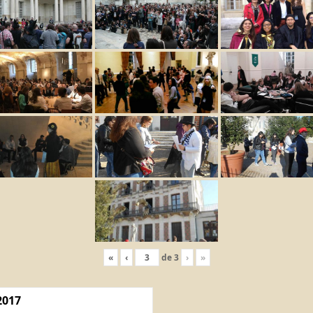
«
‹
de
3
›
»
2017