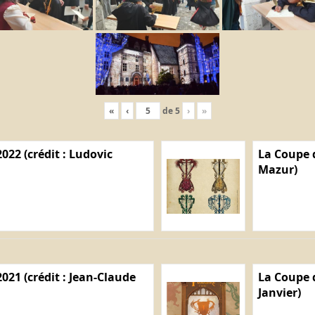
«
‹
de
5
›
»
022 (crédit : Ludovic
La Coupe d
Mazur)
021 (crédit : Jean-Claude
La Coupe d
Janvier)