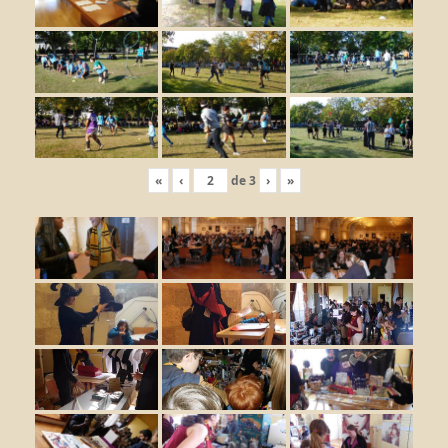
«
‹
de
3
›
»