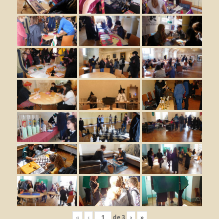
«
‹
de
3
›
»