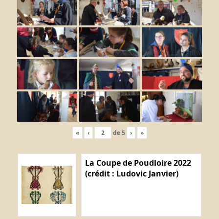
«
‹
de
5
›
»
La Coupe de Poudloire 2022
(crédit : Ludovic Janvier)