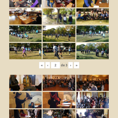
«
‹
de
3
›
»