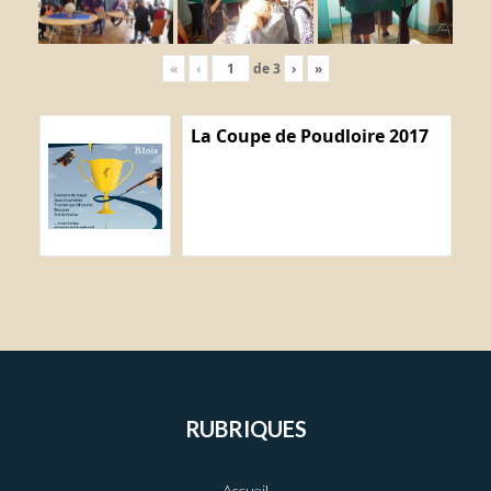
«
‹
de
3
›
»
La Coupe de Poudloire 2017
RUBRIQUES
Accueil