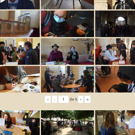
«
‹
de
5
›
»