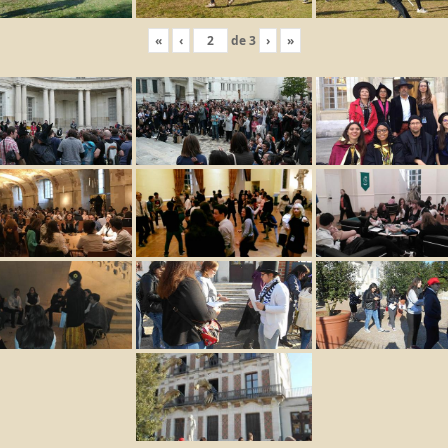
«
‹
de
3
›
»