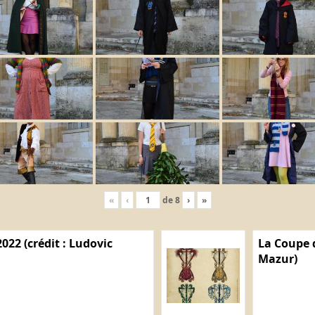
«
‹
de
8
›
»
022 (crédit : Ludovic
La Coupe d
Mazur)