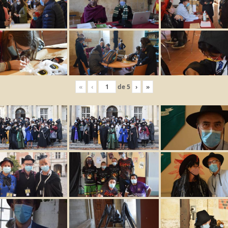
«
‹
de
5
›
»