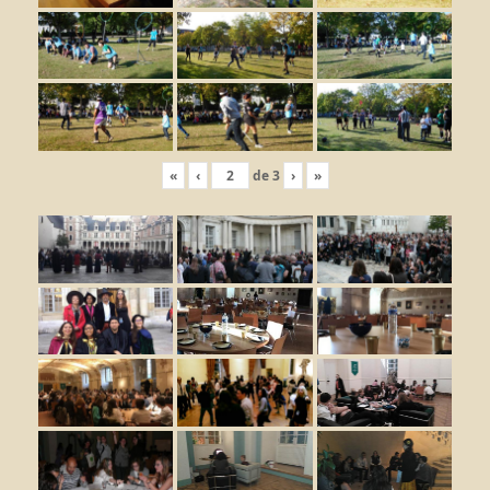
«
‹
de
3
›
»