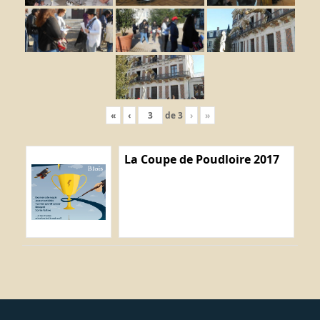
«
‹
de
3
›
»
La Coupe de Poudloire 2017