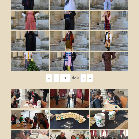
«
‹
de
8
›
»