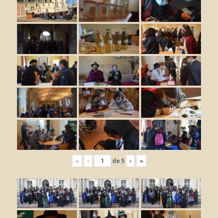
«
‹
de
5
›
»