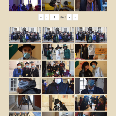
«
‹
de
5
›
»