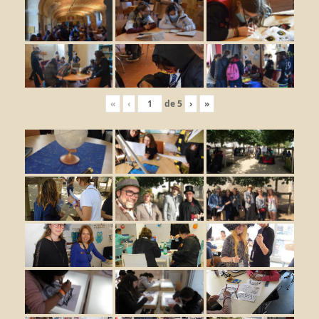
«
‹
de
5
›
»