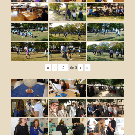
«
‹
de
3
›
»