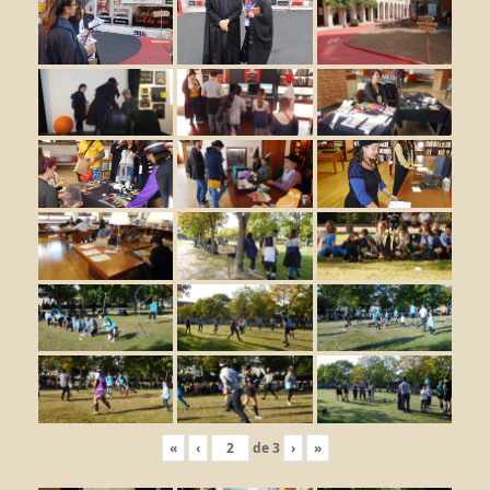
«
‹
de
3
›
»