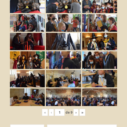
«
‹
de
9
›
»