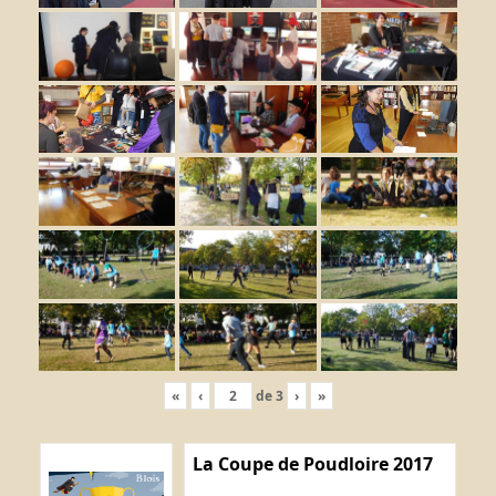
«
‹
de
3
›
»
La Coupe de Poudloire 2017