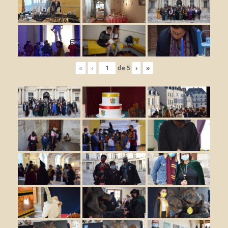
«
‹
de
5
›
»