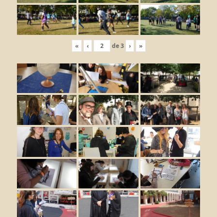
«
‹
de
3
›
»