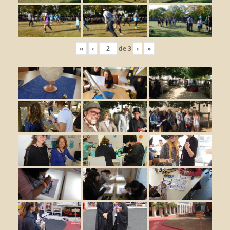
«
‹
de
3
›
»