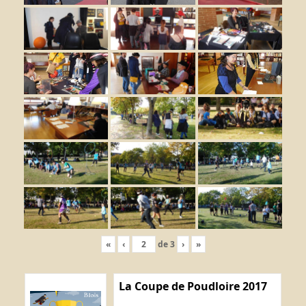
«
‹
de
3
›
»
La Coupe de Poudloire 2017