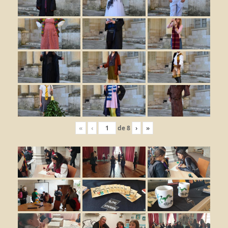
«
‹
de
8
›
»