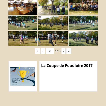
«
‹
de
3
›
»
La Coupe de Poudloire 2017