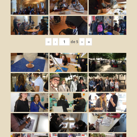
«
‹
de
5
›
»