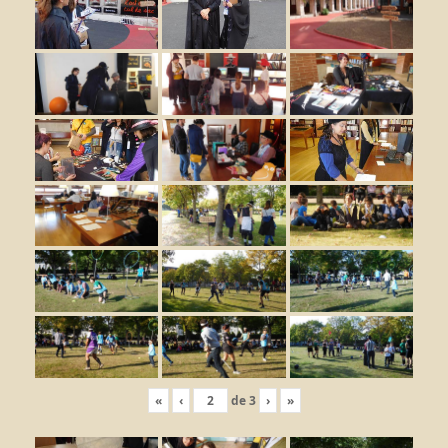
«
‹
de
3
›
»