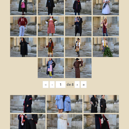
«
‹
de
8
›
»