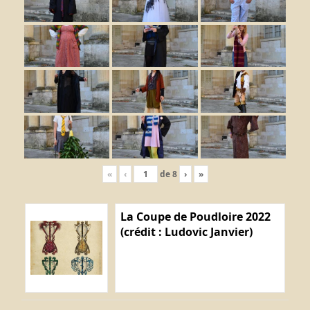
«
‹
de
8
›
»
La Coupe de Poudloire 2022
(crédit : Ludovic Janvier)