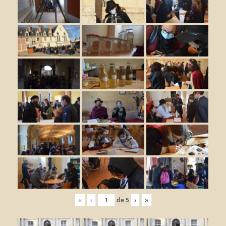
«
‹
de
5
›
»