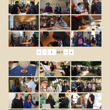
«
‹
de
5
›
»