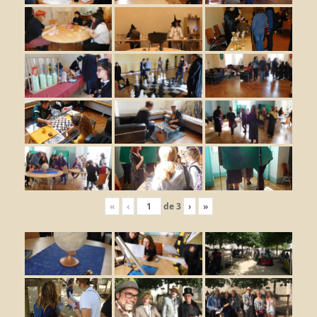
«
‹
de
3
›
»