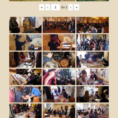
«
‹
de
3
›
»