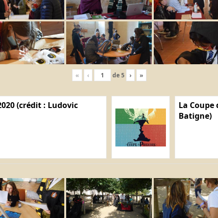
«
‹
de
5
›
»
020 (crédit : Ludovic
La Coupe d
Batigne)