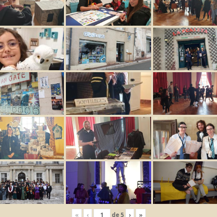
«
‹
de
5
›
»