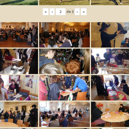
«
‹
de
3
›
»