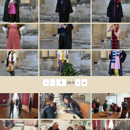
«
‹
de
8
›
»