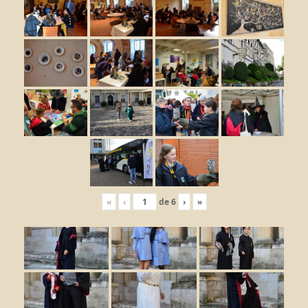
«
‹
de
6
›
»