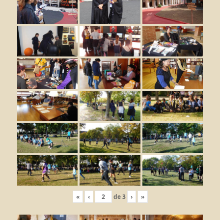
«
‹
de
3
›
»