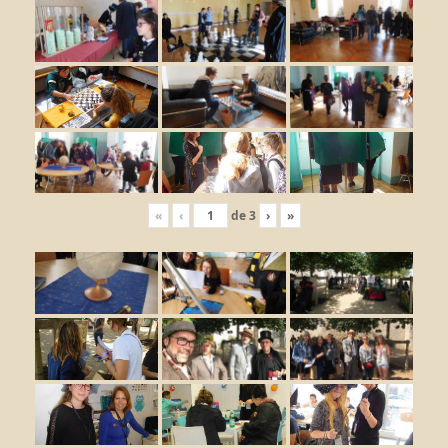
«
‹
de
3
›
»