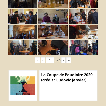
«
‹
de
5
›
»
La Coupe de Poudloire 2020
(crédit : Ludovic Janvier)