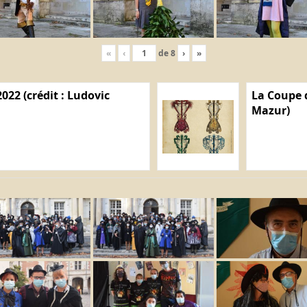
«
‹
de
8
›
»
022 (crédit : Ludovic
La Coupe d
Mazur)