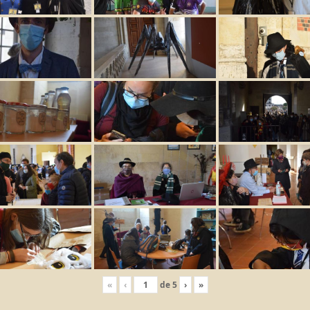
«
‹
de
5
›
»