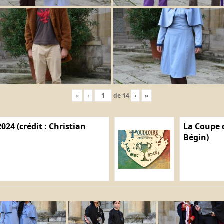
«
‹
de
14
›
»
024 (crédit : Christian
La Coupe d
Bégin)