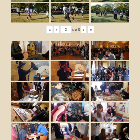
«
‹
de
3
›
»