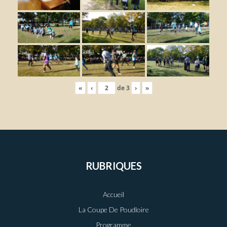
«
‹
de
3
›
»
RUBRIQUES
Accueil
La Coupe De Poudloire
Programme