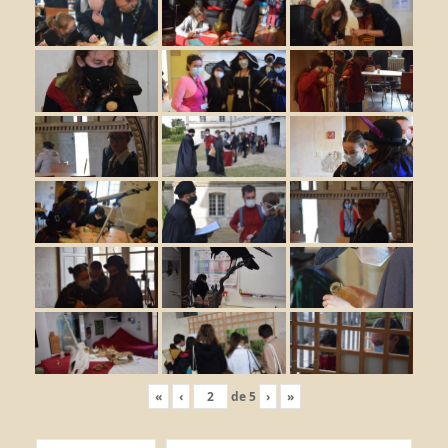
«
‹
de
5
›
»