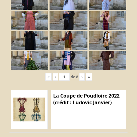
«
‹
de
8
›
»
La Coupe de Poudloire 2022
(crédit : Ludovic Janvier)