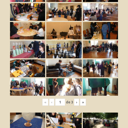
«
‹
de
3
›
»