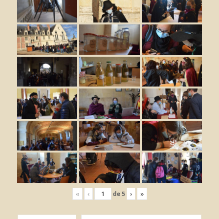
«
‹
de
5
›
»