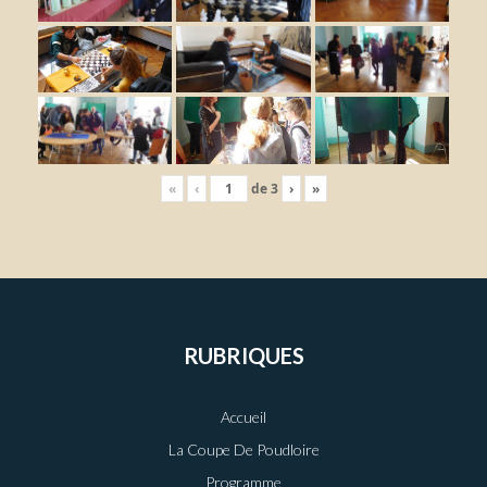
«
‹
de
3
›
»
RUBRIQUES
Accueil
La Coupe De Poudloire
Programme