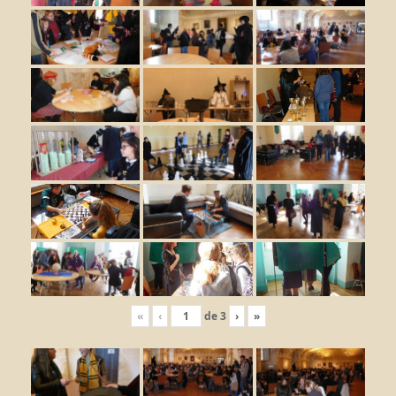
«
‹
de
3
›
»