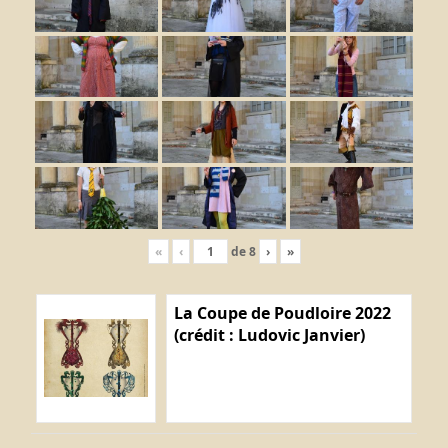
«
‹
de
8
›
»
La Coupe de Poudloire 2022
(crédit : Ludovic Janvier)