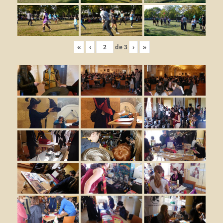
«
‹
de
3
›
»