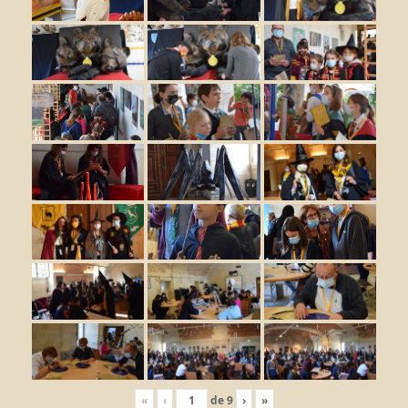
«
‹
de
9
›
»