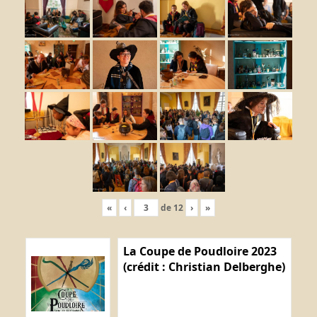
«
‹
de
12
›
»
La Coupe de Poudloire 2023
(crédit : Christian Delberghe)