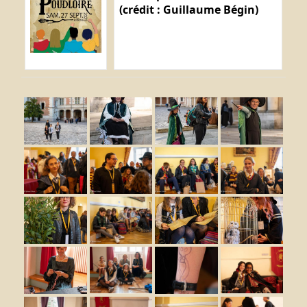
(crédit : Guillaume Bégin)