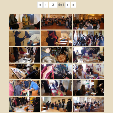
«
‹
de
3
›
»