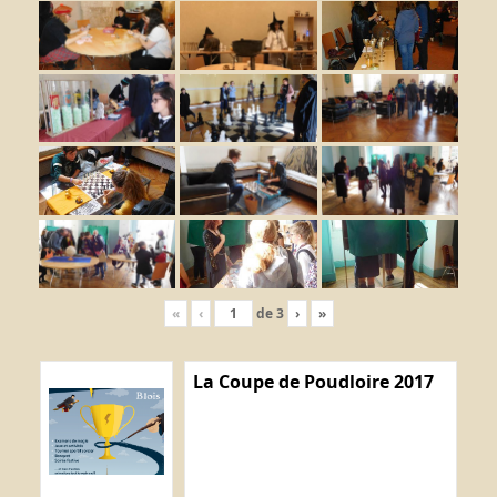
«
‹
de
3
›
»
La Coupe de Poudloire 2017