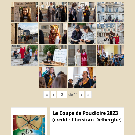
«
‹
de
11
›
»
La Coupe de Poudloire 2023
(crédit : Christian Delberghe)