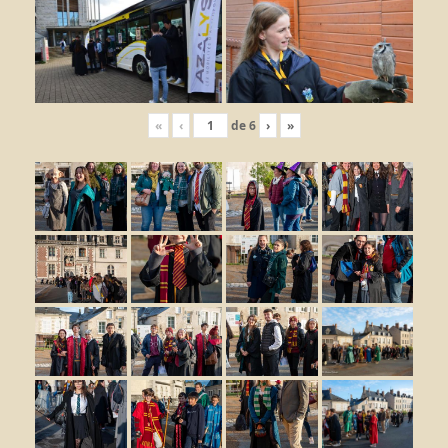
«
‹
de
6
›
»