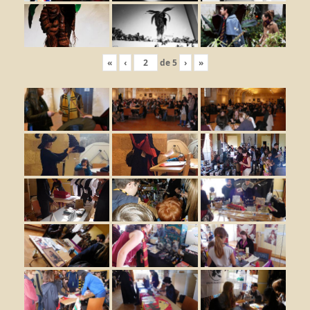
«
‹
de
5
›
»