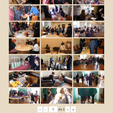
«
‹
de
3
›
»