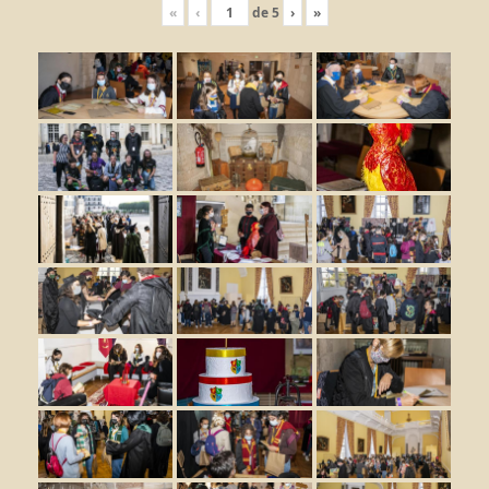
«
‹
de
5
›
»