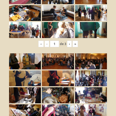
«
‹
de
3
›
»