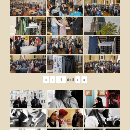
«
‹
de
5
›
»