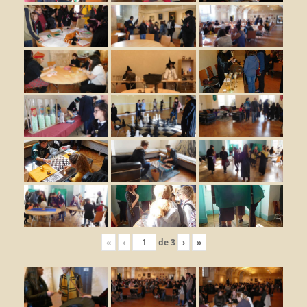
«
‹
de
3
›
»