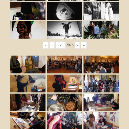
«
‹
de
5
›
»