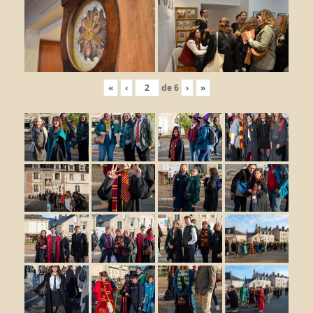
«
‹
de
6
›
»