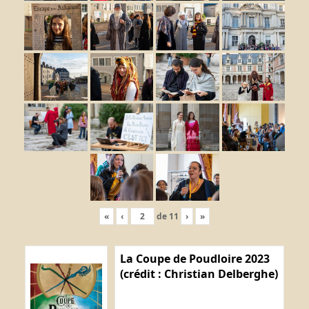
«
‹
de
11
›
»
La Coupe de Poudloire 2023
(crédit : Christian Delberghe)