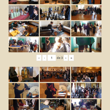
«
‹
de
3
›
»