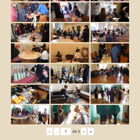
«
‹
de
3
›
»