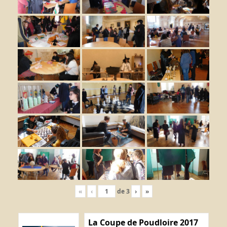
«
‹
de
3
›
»
La Coupe de Poudloire 2017