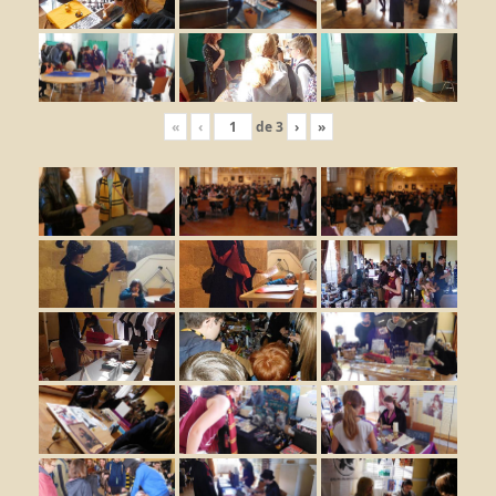
«
‹
de
3
›
»