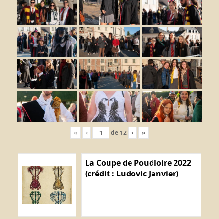
«
‹
de
12
›
»
La Coupe de Poudloire 2022
(crédit : Ludovic Janvier)