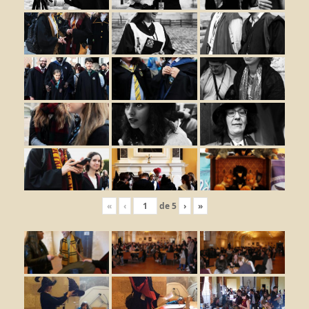
«
‹
de
5
›
»