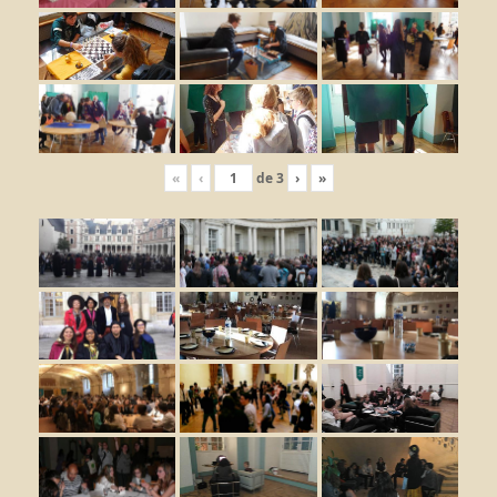
«
‹
de
3
›
»