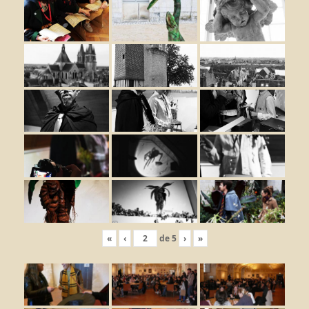
«
‹
de
5
›
»