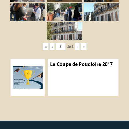
«
‹
de
3
›
»
La Coupe de Poudloire 2017