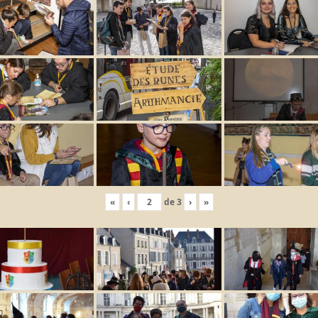
«
‹
de
3
›
»