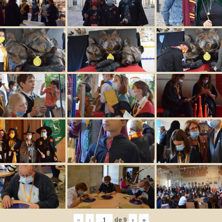
«
‹
de
9
›
»