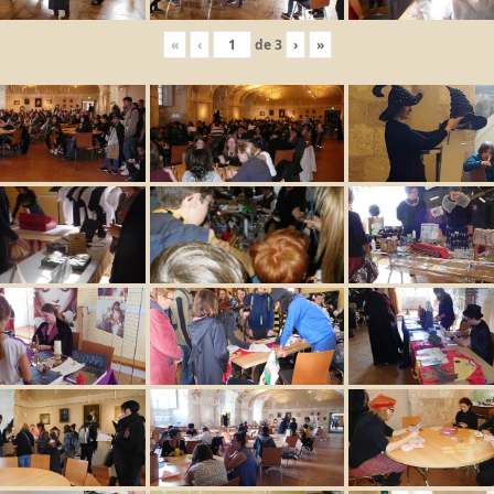
«
‹
de
3
›
»