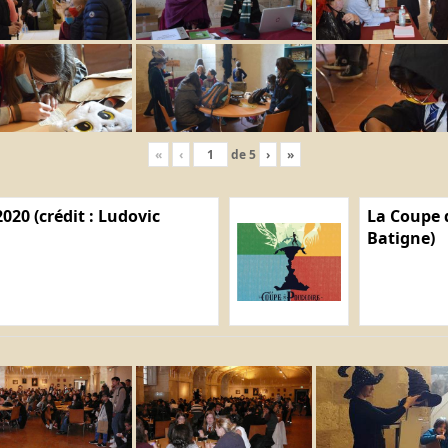
«
‹
de
5
›
»
020 (crédit : Ludovic
La Coupe d
Batigne)