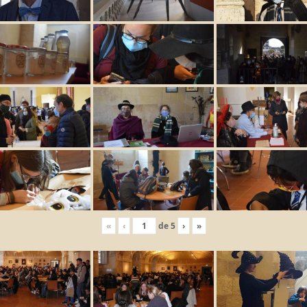
«
‹
de
5
›
»