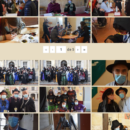
«
‹
de
5
›
»