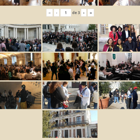
«
‹
de
3
›
»