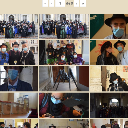
«
‹
de
9
›
»