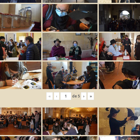
«
‹
de
5
›
»