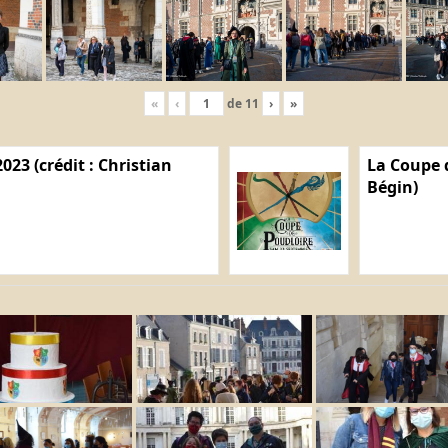
«
‹
de
11
›
»
023 (crédit : Christian
La Coupe d
Bégin)