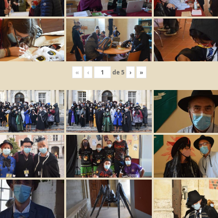
«
‹
de
5
›
»