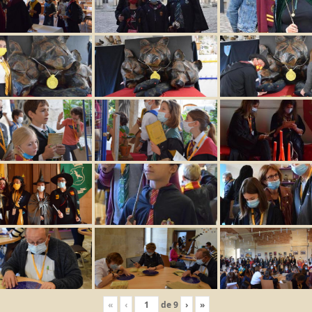
«
‹
de
9
›
»