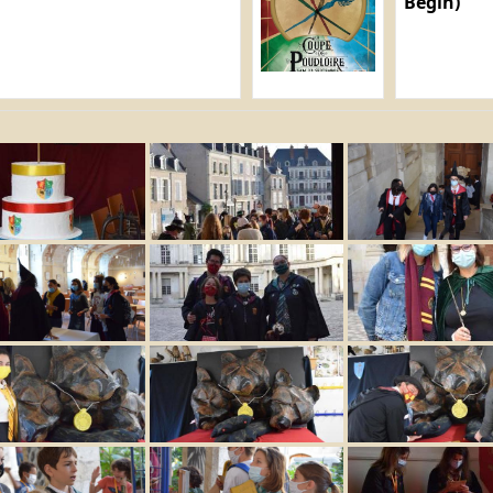
Bégin)