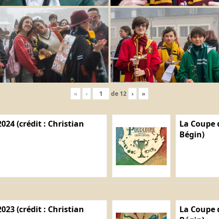
«
‹
de
12
›
»
024 (crédit : Christian
La Coupe d
Bégin)
023 (crédit : Christian
La Coupe d