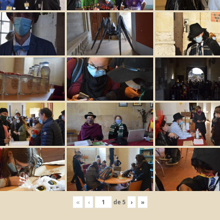
«
‹
de
5
›
»