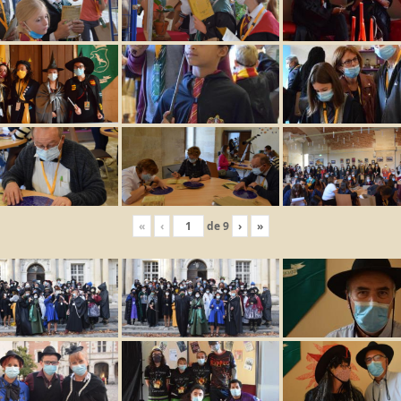
«
‹
de
9
›
»