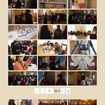
«
‹
de
4
›
»