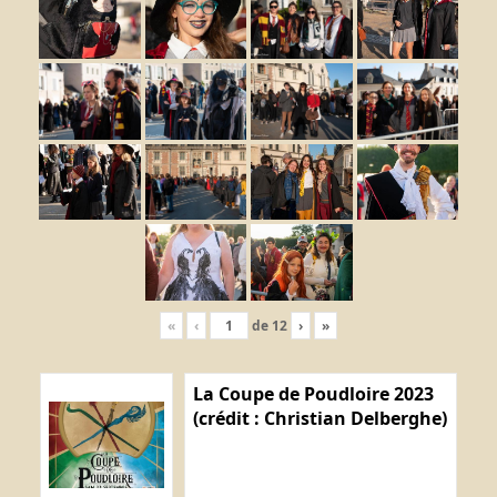
«
‹
de
12
›
»
La Coupe de Poudloire 2023
(crédit : Christian Delberghe)