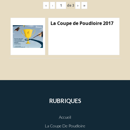
«
‹
de
3
›
»
La Coupe de Poudloire 2017
RUBRIQUES
Accueil
La Coupe De Poudloire