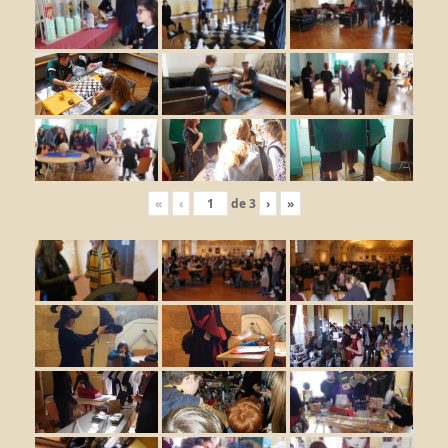
«
‹
de
3
›
»