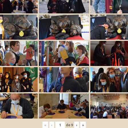
«
‹
de
9
›
»