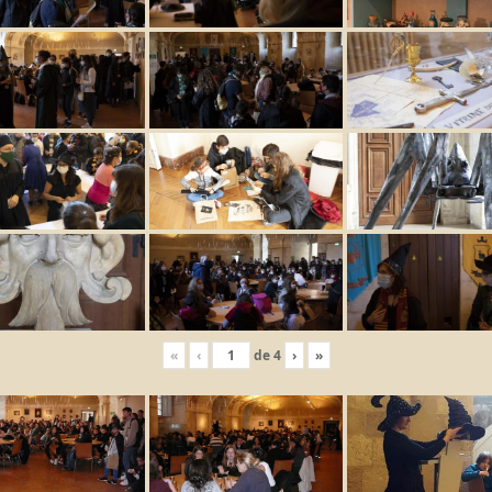
«
‹
de
4
›
»