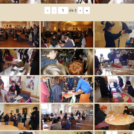
«
‹
de
3
›
»