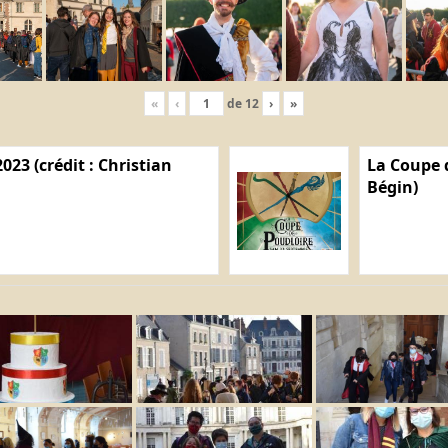
«
‹
de
12
›
»
023 (crédit : Christian
La Coupe d
Bégin)