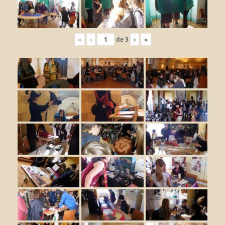
«
‹
de
3
›
»