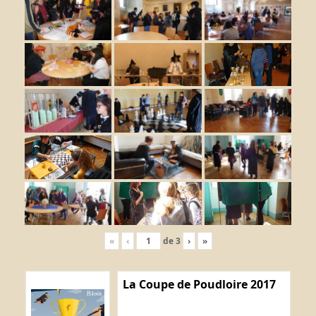
«
‹
de
3
›
»
La Coupe de Poudloire 2017