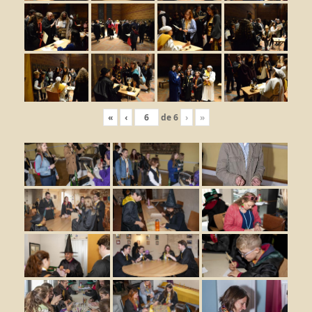
«
‹
de
6
›
»