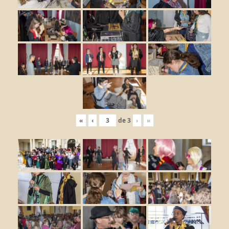
«
‹
de
3
›
»