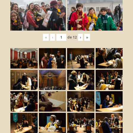
«
‹
de
12
›
»