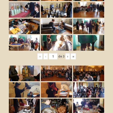
«
‹
de
3
›
»