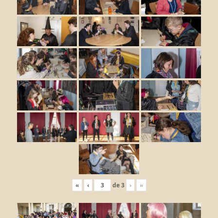
«
‹
de
3
›
»