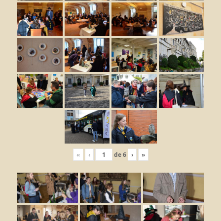
«
‹
de
6
›
»