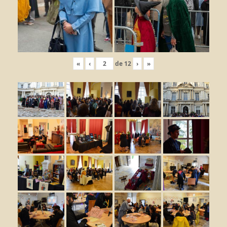
«
‹
de
12
›
»