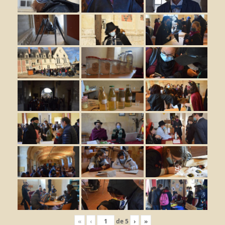
«
‹
de
5
›
»