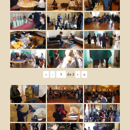
«
‹
de
3
›
»