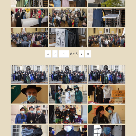
«
‹
de
5
›
»