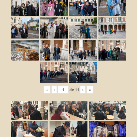
«
‹
de
11
›
»