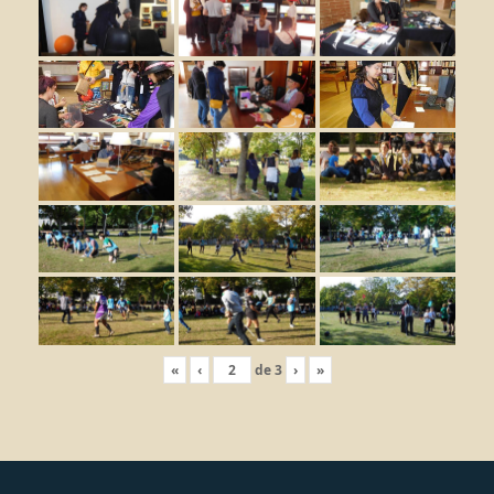
«
‹
de
3
›
»