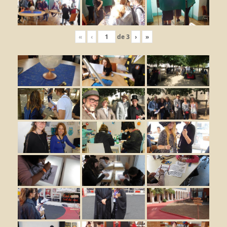
«
‹
de
3
›
»