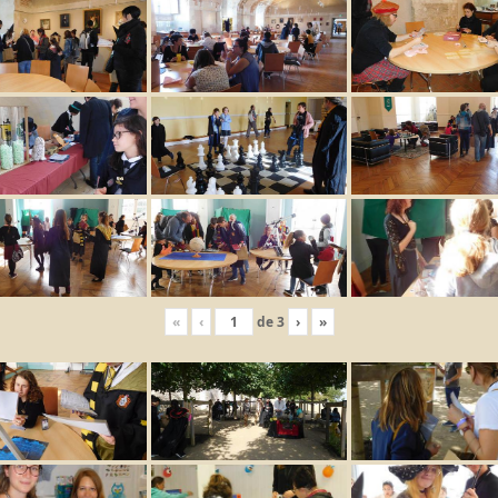
«
‹
de
3
›
»