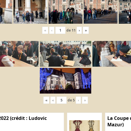
«
‹
de
11
›
»
«
‹
de
5
›
»
022 (crédit : Ludovic
La Coupe d
Mazur)