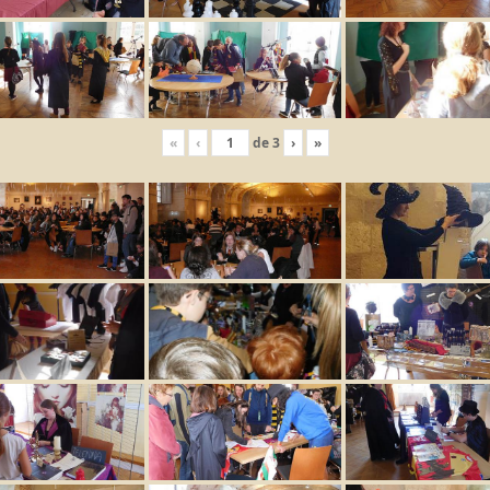
«
‹
de
3
›
»